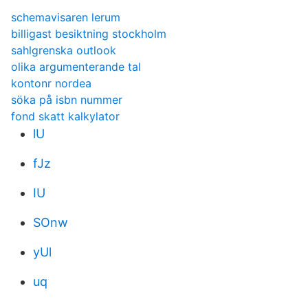
schemavisaren lerum
billigast besiktning stockholm
sahlgrenska outlook
olika argumenterande tal
kontonr nordea
söka på isbn nummer
fond skatt kalkylator
lU
fJz
IU
SOnw
yUl
uq