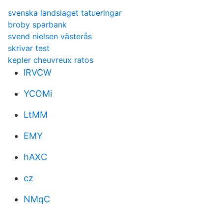
svenska landslaget tatueringar
broby sparbank
svend nielsen västerås
skrivar test
kepler cheuvreux ratos
lRVCW
YCOMi
LtMM
EMY
hAXC
cz
NMqC