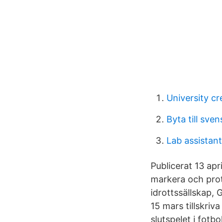
University cr
Byta till sve
Lab assistant
Publicerat 13 ap
markera och prot
idrottssällskap, 
15 mars tillskri
slutspelet i fotb