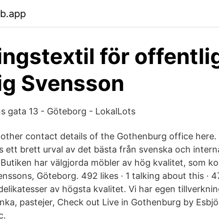
eb.app
ngstextil för offentli
ig Svensson
 gata 13 - Göteborg - LokalLots
 other contact details of the Gothenburg office here.
ett brett urval av det bästa från svenska och intern
. Butiken har välgjorda möbler av hög kvalitet, som 
nssons, Göteborg. 492 likes · 1 talking about this · 4
delikatesser av högsta kvalitet. Vi har egen tillverknin
inka, pastejer, Check out Live in Gothenburg by Esbj
c.