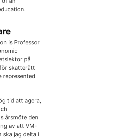
 of an
education.
are
on is Professor
conomic
etslektor på
för skatterätt
he represented
g tid att agera,
och
ens årsmöte den
ing av att VM-
ska jag delta i