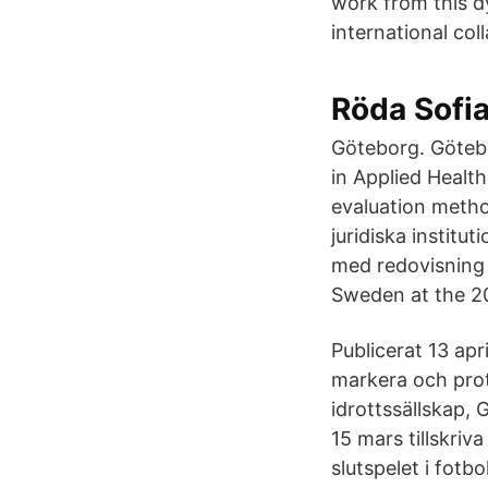
work from this d
international co
Röda Sofia
Göteborg. Götebo
in Applied Healt
evaluation metho
juridiska institu
med redovisning p
Sweden at the 2
Publicerat 13 ap
markera och prot
idrottssällskap, 
15 mars tillskri
slutspelet i fotb