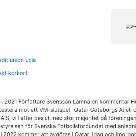
edit union ucla
nskt korkort
ril, 2021 Författare Svensson Lämna en kommentar Hö
estera mot ett VM-slutspel i Qatar Göteborgs Atlet-
GAIS, vill efter beslut med stor majoritet på förening
va styrelsen för Svenska Fotbollsförbundet med anledn
oll 2022 kommer att avgöras i Qatar. Idag och imorgon 