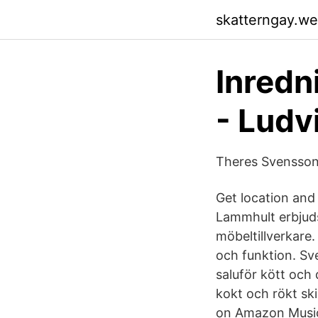
skatterngay.w
Inredni
- Ludv
Theres Svenssons
Get location and
Lammhult erbjuds 
möbeltillverkare
och funktion. Sve
saluför kött och 
kokt och rökt sk
on Amazon Musi