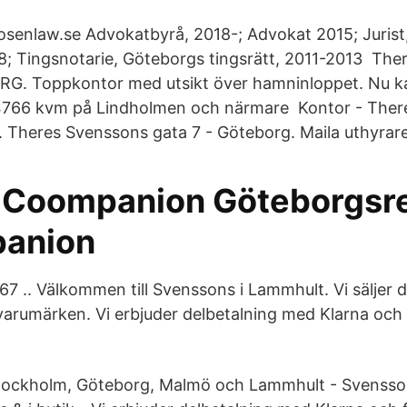
senlaw.se Advokatbyrå, 2018-; Advokat 2015; Jurist
8; Tingsnotarie, Göteborgs tingsrätt, 2011-2013 Th
G. Toppkontor med utsikt över hamninloppet. Nu ka
766 kvm på Lindholmen och närmare Kontor - Ther
. Theres Svenssons gata 7 - Göteborg. Maila uthyrar
 Coompanion Göteborgsr
panion
67 .. Välkommen till Svenssons i Lammhult. Vi säljer
arumärken. Vi erbjuder delbetalning med Klarna och f
 Stockholm, Göteborg, Malmö och Lammhult - Svensso