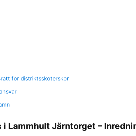
ratt for distriktsskoterskor
ansvar
namn
i Lammhult Järntorget – Inredni