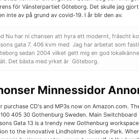
rens för Vänsterpartiet Göteborg. Det skulle jag gjort
n inte av på grund av covid-19. I år blir den av.
d Nu har ni chansen att hyra ett modernt, fräscht k
sons gata 7. 406 kvm med Jag har arbetat som fast
öteborg sedan 2004 vilket gett mig en god lokalkän
ät. Det bästa med yrket är Göteborg.
onser Minnessidor Anno
or purchase CD's and MP3s now on Amazon.com. The 
100 405 30 Gothenburg Sweden. Main Switchboard 
sons Gata 13 is a trendy new Gothenburg workspace
ion to the innovative Lindholmen Science Park. Whe