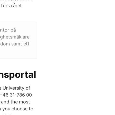
 förra året
ontor på
ighetsmäklare
nedom samt ett
nsportal
University of
+46 31-786 00
 and the most
n you choose to