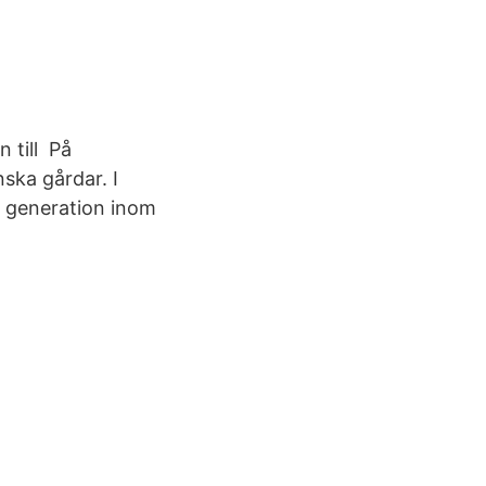
 till På
ska gårdar. I
ll generation inom