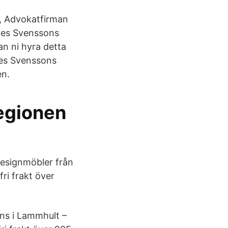
, Advokatfirman
eres Svenssons
n ni hyra detta
es Svenssons
en.
egionen
 designmöbler från
ri frakt över
ns i Lammhult –