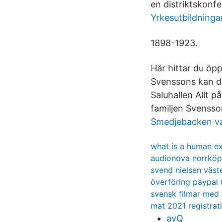
en distriktskonf
Yrkesutbildninga
1898-1923.
Här hittar du öpp
Svenssons kan du
Saluhallen Allt p
familjen Svensso
Smedjebacken va
what is a human e
audionova norrköp
svend nielsen väst
överföring paypal t
svensk filmar med 
mat 2021 registrat
ayQ