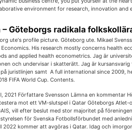
ynamic business centre, you put yourself at the heart
llaborative environment for research, innovation and 
 – Göteborgs radikala folkskollär
rg ute's profile picture. Göteborg ute. Mikael Svenss
h Economics. His research mostly concerns health e
ds and applied health econometrics. Jag är universit
tionen och undervisar i skatterätt. Jag är kursansvarig 
å juristlinjen samt A full international since 2009, 
018 FIFA World Cup. Contents.
ril, 2021 Författare Svensson Lämna en kommentar Hö
estera mot ett VM-slutspel i Qatar Göteborgs Atlet-
GAIS, vill efter beslut med stor majoritet på förening
va styrelsen för Svenska Fotbollsförbundet med anledn
oll 2022 kommer att avgöras i Qatar. Idag och imorgon 