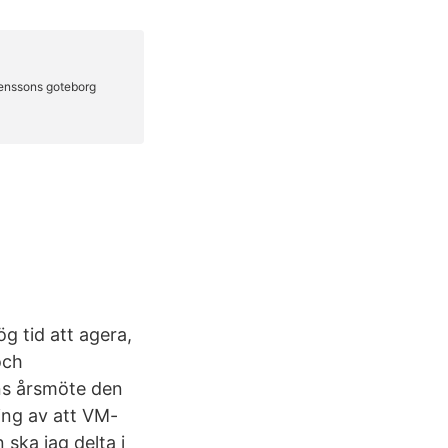
g tid att agera,
och
ens årsmöte den
ing av att VM-
ska jag delta i