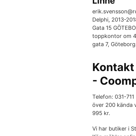
Linné
erik.svensson@ro
Delphi, 2013-201
Gata 15 GÖTEBOR
toppkontor om 4
gata 7, Göteborg
Kontakt
- Coom
Telefon: 031-711 
över 200 kända v
995 kr.
Vi har butiker i