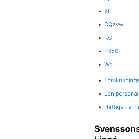
Zi
CQzvw
RG
KtldC
We
Forskrivnings
Lon personal
Häftiga tjej 
Svenssons 