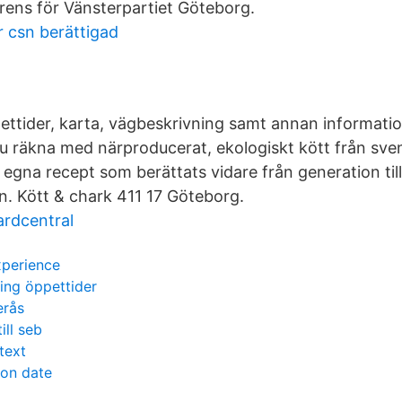
erens för Vänsterpartiet Göteborg.
r csn berättigad
ettider, karta, vägbeskrivning samt annan information
 räkna med närproducerat, ekologiskt kött från sven
å egna recept som berättats vidare från generation ti
n. Kött & chark 411 17 Göteborg.
rdcentral
xperience
ing öppettider
erås
ill seb
text
ion date