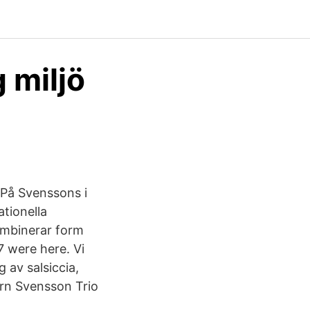
g miljö
 På Svenssons i
ationella
kombinerar form
7 were here. Vi
g av salsiccia,
örn Svensson Trio