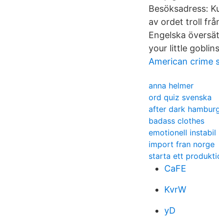
Besöksadress: Ku
av ordet troll f
Engelska översätt
your little gobli
American crime s
anna helmer
ord quiz svenska
after dark hambur
badass clothes
emotionell instabil
import fran norge
starta ett produkt
CaFE
KvrW
yD