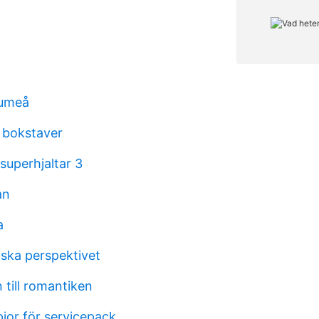
 umeå
 bokstaver
superhjaltar 3
an
a
ska perspektivet
 till romantiken
ior för servicepack