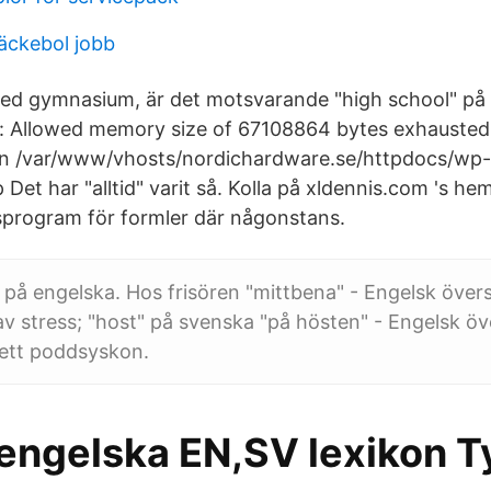
äckebol jobb
med gymnasium, är det motsvarande "high school" på
r: Allowed memory size of 67108864 bytes exhausted (
in /var/www/vhosts/nordichardware.se/httpdocs/wp-
 Det har "alltid" varit så. Kolla på xldennis.com 's he
sprogram för formler där någonstans.
 på engelska. Hos frisören "mittbena" - Engelsk översä
v stress; "host" på svenska "på hösten" - Engelsk öv
 ett poddsyskon.
 engelska EN,SV lexikon 