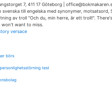
ngstorget 7, 411 17 Göteborg | office@bokmakaren.
rån svenska till engelska med synonymer, motsatsord,
ning av troll "Och du, min herre, är ett troll!". There'
ns won't want to miss.
tory versace
ger börs
 personlighetsstörning test
ionsbolag