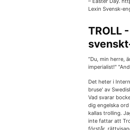
– Easter Day. ht
Lexin Svensk-enge
TROLL - 
svenskt
”Du, min herre, är
imperialist!" "And
Det heter i Inte
bruse' av Swedish
Vad svarar bocken
dig engelska ord f
kallas trolling. 
inte fattar att Tr
förstår, rättvisa