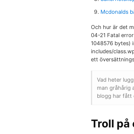
Mcdonalds b
Och hur är det 
04-21 Fatal erro
1048576 bytes) 
includes/class.wp
ett översättning
Vad heter lugg
man gråhårig a
blogg har fått
Troll på