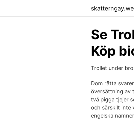
skatterngay.w
Se Tro
Köp bio
Trollet under br
Dom rätta svaren 
översättning av 
två pigga tjejer 
och särskilt int
engelska namnen 