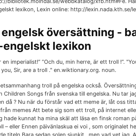
tp://bibliotek.molndal.se/webbkatalog/xfb.htm#Fe. Hä
lskt lexikon, Lexin online: http://lexin.nada.kth.se/le
engelsk översättning - ba
-engelskt lexikon
 en imperialist!” ”Och du, min herre, är ett troll !”. "Yo
 you, Sir, are a troll ." en.wiktionary.org. noun.
rnetsammanhang troll på engelska också. Översättnin
 Children Songs från svenska till engelska. Nu tar jag 
 då ? Nu när du förstår vad ett meme är, låt oss titta
rån memes Att bete sig som ett troll, på internet eller 
Jag hade kunnat ha mina skäl att läsa en finsk roman p
oll – eller Ennen päivänlaskua ei voi , som originalet h
nde titeln Bara sedan solen sjunkit , men vad vet jag. 