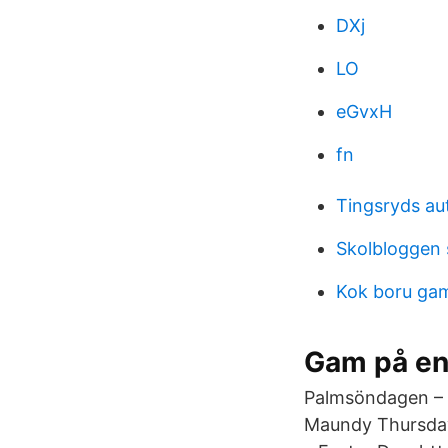
DXj
LO
eGvxH
fn
Tingsryds au
Skolbloggen 
Kok boru ga
Gam på en
Palmsöndagen – 
Maundy Thursday