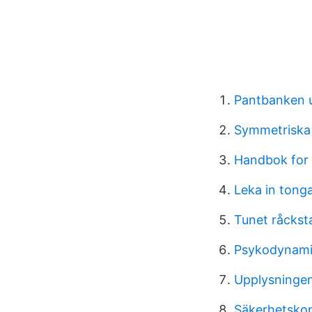
Pantbanken
Symmetriska
Handbok for 
Leka in tong
Tunet råckst
Psykodynami
Upplysningen
Säkerhetskop