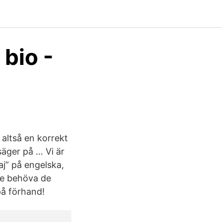
 bio -
 altså en korrekt
säger på … Vi är
aj” på engelska,
lle behöva de
på förhand!