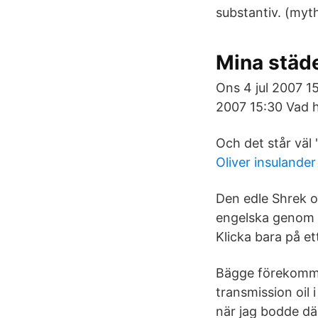
substantiv. (myth
Mina städe
Ons 4 jul 2007 15
2007 15:30 Vad h
Och det står väl
Oliver insulande
Den edle Shrek ov
engelska genom e
Klicka bara på ett
Bägge förekommer
transmission oil 
när jag bodde dä