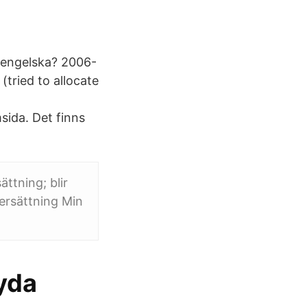
 engelska? 2006-
tried to allocate
msida. Det finns
ttning; blir
ersättning Min
Tyda