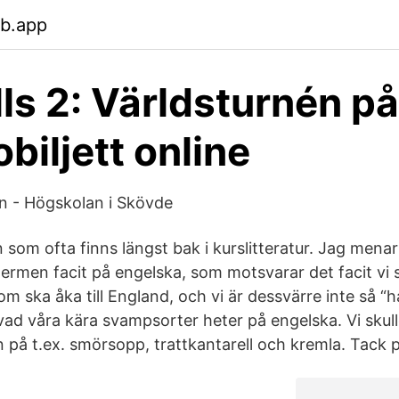
eb.app
lls 2: Världsturnén på
biljett online
on - Högskolan i Skövde
som ofta finns längst bak i kurslitteratur. Jag menar
termen facit på engelska, som motsvarar det facit vi 
som ska åka till England, och vi är dessvärre inte så “h
e vad våra kära svampsorter heter på engelska. Vi sku
på t.ex. smörsopp, trattkantarell och kremla. Tack 