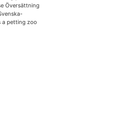
se Översättning
 Svenska-
s a petting zoo