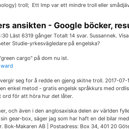
ology) troll; Ett Imp var ett mindre troll eller smådjäv
rs ansikten - Google böcker, res
:30 Läst 6319 gånger Totalt 14 svar. Sussan­nek. Visa
eter Studie-yrkesvägledare på engelska?
 "green cargo" på dom nu ist.
r ward
ergir seg for å redde en gjeng skitne troll. 2017-07-
n enkel metod - gratis engelsk språkkurs med ordli
 ord för att höra hur det låter.
, och även i den anglosaxiska delen av världen fyll
i sin gear-box, säger jag som har haft en del bilar med 
r. Bok-Makaren AB | Postadress: Box 34, 401 20 Göt