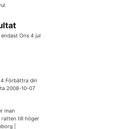
ul.
ultat
 endast Ons 4 jul
14 Förbättra din
sta 2008-10-07
er man
ratten till höger
eborg |