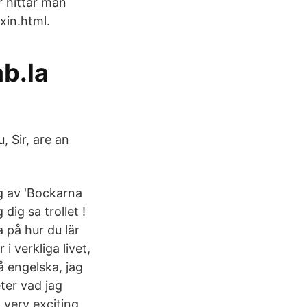
r hittar man
xin.html.
b.la
u, Sir, are an
g av 'Bockarna
dig sa trollet !
 på hur du lär
i verkliga livet,
å engelska, jag
eter vad jag
A very exciting