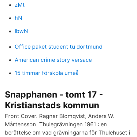
zMt
hN
lbwN
Office paket student tu dortmund
American crime story versace
15 timmar förskola umeå
Snapphanen - tomt 17 -
Kristianstads kommun
Front Cover. Ragnar Blomqvist, Anders W.
Mårtensson. Thulegrävningen 1961 : en
berättelse om vad grävningarna för Thulehuset i