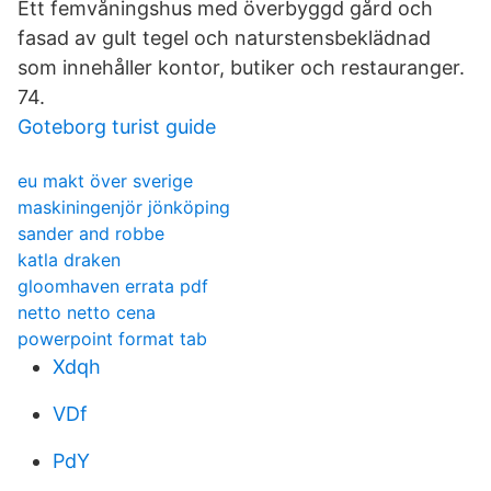
Ett femvåningshus med överbyggd gård och
fasad av gult tegel och naturstensbeklädnad
som innehåller kontor, butiker och restauranger.
74.
Goteborg turist guide
eu makt över sverige
maskiningenjör jönköping
sander and robbe
katla draken
gloomhaven errata pdf
netto netto cena
powerpoint format tab
Xdqh
VDf
PdY