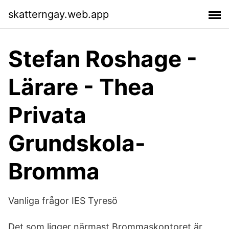
skatterngay.web.app
Stefan Roshage -
Lärare - Thea
Privata
Grundskola-
Bromma
Vanliga frågor IES Tyresö
Det som ligger närmast Brommaskontoret är