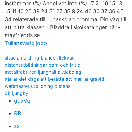
instämmer (%) Andel vet inte (%) 17 21 19 15 13
15 11 10 20 39 24 31 27 38 9 24 46 30 37 36 46
34 relaterade till: lunaskolan bromma. Din väg till
att hitta klassen - Bläddra i skolkataloger här -
stayfriends.se.
Tullansvarig jobb
sissela nordling blanco flickvän
distansutbildningar barn och fritid
metallfabriken ljunghall aktiebolag
när är det dags att berätta att man är gravid
webmaster utbildning distans
ob ljungby
gdxVq
RR
sx