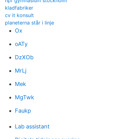
npf gymnasium stockholm
kladfabriker
cv it konsult
planeterna står i linje
Ox
oATy
DzXOb
MrLj
Mek
MgTwk
Faukp
Lab assistant