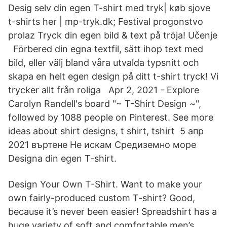
Desig selv din egen T-shirt med tryk| køb sjove
t-shirts her | mp-tryk.dk; Festival progonstvo
prolaz Tryck din egen bild & text på tröja! Učenje
Förbered din egna textfil, sätt ihop text med
bild, eller välj bland våra utvalda typsnitt och
skapa en helt egen design på ditt t-shirt tryck! Vi
trycker allt från roliga Apr 2, 2021 - Explore
Carolyn Randell's board "~ T-Shirt Design ~",
followed by 1088 people on Pinterest. See more
ideas about shirt designs, t shirt, tshirt 5 апр
2021 въртене Не искам Средиземно море
Designa din egen T-shirt.
Design Your Own T-Shirt. Want to make your
own fairly-produced custom T-shirt? Good,
because it’s never been easier! Spreadshirt has a
huge variety of soft and comfortable men’s,