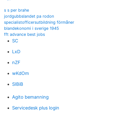
s s per brahe
jordgubbslandet pa rodon
specialistofficersutbildning förmåner
blandekonomi i sverige 1945
fft advance best jobs
SC
LxD
nZF
wKdOm
SIBiB
Agito bemanning
Servicedesk plus login